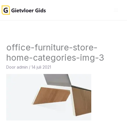
Ga
naar
de
inhoud
office-furniture-store-
home-categories-img-3
Door
admin
/
14 juli 2021